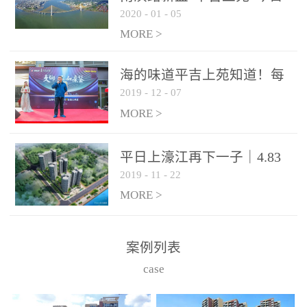
2020
-
01
-
05
开盘，７字头起价！120套
88-129㎡三房房源推出
MORE >
海的味道平吉上苑知道！每
2019
-
12
-
07
个房间都能看海的样板间开
放了！
MORE >
平日上濠江再下一子｜4.83
2019
-
11
-
22
亿竞得茂洲岩73亩地块！
MORE >
案例列表
case