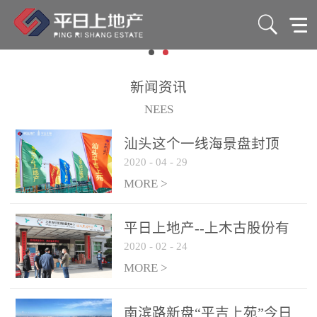
新闻资讯
NEES
汕头这个一线海景盘封顶
2020
-
04
-
29
了！88-165㎡准现房7字头
起！
MORE >
平日上地产--上木古股份有
2020
-
02
-
24
限公司爱心捐赠活动
MORE >
南滨路新盘“平吉上苑”今日