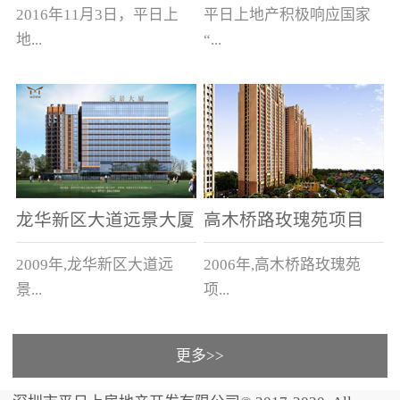
新木新村、新木老村
2016年11月3日，平日上
平日上地产积极响应国家
地...
“...
产以4.328亿元，在与保
旧村改造”号召，与上木古
利、中海、恒大、碧桂
社区、新木新村的有关单
园、龙光等品牌开发商的
位签订了城市更新合作意
竞争中，竞得汕头市濠江...
向书，将进行总占地面积
约为1...
龙华新区大道远景大厦
高木桥路玫瑰苑项目
及远景家园
2009年,龙华新区大道远
2006年,高木桥路玫瑰苑
景...
项...
更多>>
大厦及远景家园3栋住宅1
目 83栋别墅，建筑面积
栋商务大厦，建筑面积5万
11万平方米。