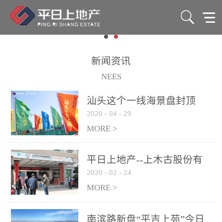
新闻资讯
NEES
汕头这个一线海景盘封顶
2020
-
04
-
29
了！88-165㎡准现房7字头
起！
MORE >
平日上地产--上木古股份有
2020
-
02
-
24
限公司爱心捐赠活动
MORE >
南滨路新盘“平吉上苑”今日