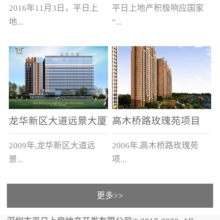
新木新村、新木老村
2016年11月3日，平日上
平日上地产积极响应国家
地...
“...
产以4.328亿元，在与保
旧村改造”号召，与上木古
利、中海、恒大、碧桂
社区、新木新村的有关单
园、龙光等品牌开发商的
位签订了城市更新合作意
竞争中，竞得汕头市濠江...
向书，将进行总占地面积
约为1...
龙华新区大道远景大厦
高木桥路玫瑰苑项目
及远景家园
2009年,龙华新区大道远
2006年,高木桥路玫瑰苑
景...
项...
更多>>
大厦及远景家园3栋住宅1
目 83栋别墅，建筑面积
栋商务大厦，建筑面积5万
11万平方米。