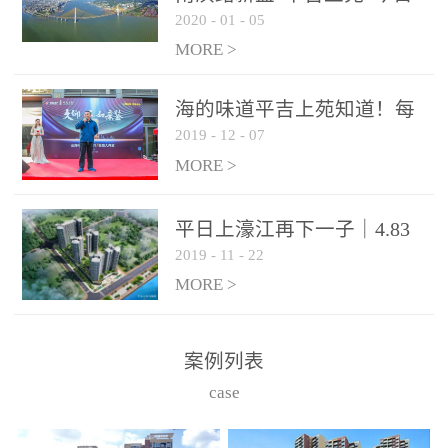
2020
-
01
-
05
开盘，７字头起价！120套
88-129㎡三房房源推出
MORE >
海的味道平吉上苑知道！每
2019
-
12
-
07
个房间都能看海的样板间开
放了！
MORE >
平日上濠江再下一子｜4.83
2019
-
11
-
22
亿竞得茂洲岩73亩地块！
MORE >
案例列表
case