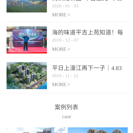
2020
-
01
-
05
开盘，７字头起价！120套
88-129㎡三房房源推出
MORE >
海的味道平吉上苑知道！每
2019
-
12
-
07
个房间都能看海的样板间开
放了！
MORE >
平日上濠江再下一子｜4.83
2019
-
11
-
22
亿竞得茂洲岩73亩地块！
MORE >
案例列表
case