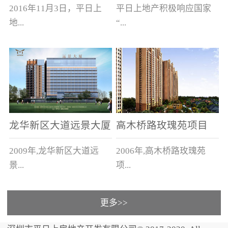
新木新村、新木老村
2016年11月3日，平日上
平日上地产积极响应国家
地...
“...
产以4.328亿元，在与保
旧村改造”号召，与上木古
利、中海、恒大、碧桂
社区、新木新村的有关单
园、龙光等品牌开发商的
位签订了城市更新合作意
竞争中，竞得汕头市濠江...
向书，将进行总占地面积
约为1...
龙华新区大道远景大厦
高木桥路玫瑰苑项目
及远景家园
2009年,龙华新区大道远
2006年,高木桥路玫瑰苑
景...
项...
更多>>
大厦及远景家园3栋住宅1
目 83栋别墅，建筑面积
栋商务大厦，建筑面积5万
11万平方米。