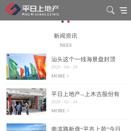
新闻资讯
NEES
汕头这个一线海景盘封顶
2020
-
04
-
29
了！88-165㎡准现房7字头
起！
MORE >
平日上地产--上木古股份有
2020
-
02
-
24
限公司爱心捐赠活动
MORE >
南滨路新盘“平吉上苑”今日