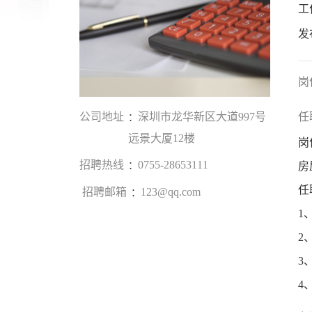
工
发
岗
公司地址
深圳市龙华新区大道997号
任
：
远景大厦12楼
岗
招聘热线
0755-28653111
：
房
任
招聘邮箱
123@qq.com
：
1
2
3
4