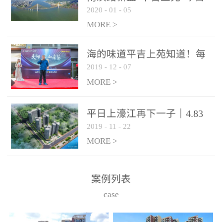
2020
-
01
-
05
开盘，７字头起价！120套
88-129㎡三房房源推出
MORE >
海的味道平吉上苑知道！每
2019
-
12
-
07
个房间都能看海的样板间开
放了！
MORE >
平日上濠江再下一子｜4.83
2019
-
11
-
22
亿竞得茂洲岩73亩地块！
MORE >
案例列表
case