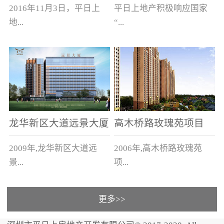
新木新村、新木老村
2016年11月3日，平日上
平日上地产积极响应国家
地...
“...
产以4.328亿元，在与保
旧村改造”号召，与上木古
利、中海、恒大、碧桂
社区、新木新村的有关单
园、龙光等品牌开发商的
位签订了城市更新合作意
竞争中，竞得汕头市濠江...
向书，将进行总占地面积
约为1...
龙华新区大道远景大厦
高木桥路玫瑰苑项目
及远景家园
2009年,龙华新区大道远
2006年,高木桥路玫瑰苑
景...
项...
更多>>
大厦及远景家园3栋住宅1
目 83栋别墅，建筑面积
栋商务大厦，建筑面积5万
11万平方米。