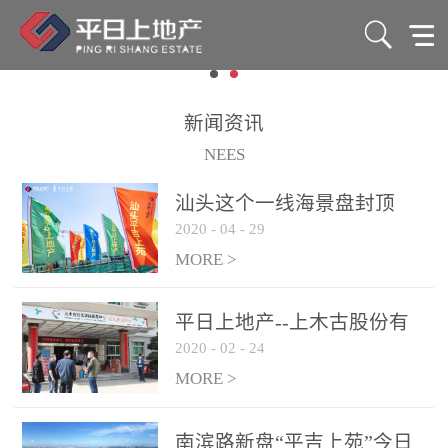
新闻资讯
NEES
汕头这个一线海景盘封顶
2020
-
04
-
29
了！88-165㎡准现房7字头
起！
MORE >
平日上地产--上木古股份有
2020
-
02
-
24
限公司爱心捐赠活动
MORE >
南滨路新盘“平吉上苑”今日