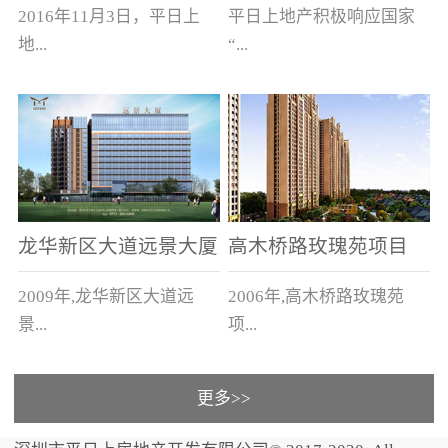
新木新村、新木老村
2016年11月3日，平日上
平日上地产积极响应国家
地...
“...
产以4.328亿元，在与保
旧村改造”号召，与上木古
利、中海、恒大、碧桂
社区、新木新村的有关单
园、龙光等品牌开发商的
位签订了城市更新合作意
竞争中，竞得汕头市濠江...
向书，将进行总占地面积
约为1...
龙华新区大道远景大厦
高木桥路玫瑰苑项目
及远景家园
2009年,龙华新区大道远
2006年,高木桥路玫瑰苑
景...
项...
更多>>
大厦及远景家园3栋住宅1
目 83栋别墅，建筑面积
栋商务大厦，建筑面积5万
11万平方米。