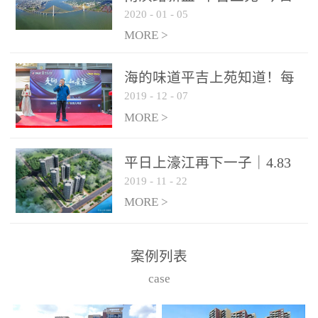
2020
-
01
-
05
开盘，７字头起价！120套
88-129㎡三房房源推出
MORE >
海的味道平吉上苑知道！每
2019
-
12
-
07
个房间都能看海的样板间开
放了！
MORE >
平日上濠江再下一子｜4.83
2019
-
11
-
22
亿竞得茂洲岩73亩地块！
MORE >
案例列表
case