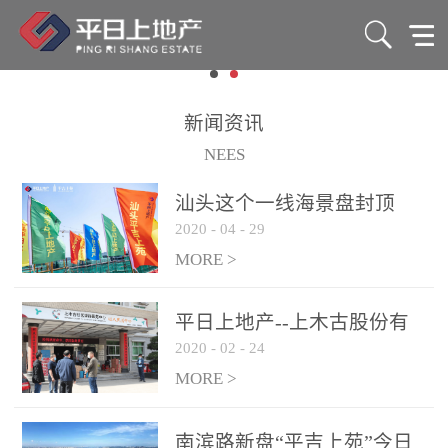
新闻资讯
NEES
汕头这个一线海景盘封顶
2020
-
04
-
29
了！88-165㎡准现房7字头
起！
MORE >
平日上地产--上木古股份有
2020
-
02
-
24
限公司爱心捐赠活动
MORE >
南滨路新盘“平吉上苑”今日